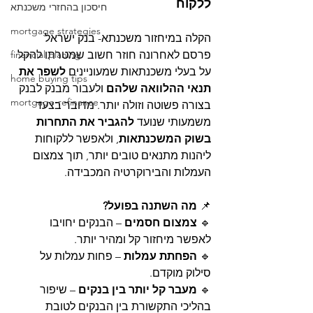
ללקוח
חיסכון בהחזרי משכנתא
mortgage strategies
הקלה במיחזור משכנתא- בנק ישראל 
פרסם לאחרונה חוזר חשוב שמטרתו להקל 
financial planing
על בעלי משכנתאות שמעוניינים 
לשפר את 
home buying tips
תנאי ההלוואה שלהם
 ולעבור מבנק לבנק 
mortgage-refinance
בצורה פשוטה וזולה יותר. מדובר בצעד 
משמעותי שנועד 
להגביר את התחרות 
בשוק המשכנתאות
, ולאפשר ללקוחות 
ליהנות מתנאים טובים יותר, תוך צמצום 
העמלות והבירוקרטיה המכבידה.
📌 
מה השתנה בפועל?
🔹 
צמצום חסמים
 – הבנקים יחויבו 
לאפשר מיחזור קל ומהיר יותר.
🔹 
הפחתת עמלות
 – פחות עמלות על 
סילוק מוקדם.
🔹 
מעבר קל יותר בין בנקים
 – שיפור 
בהליכי התקשורת בין הבנקים לטובת 