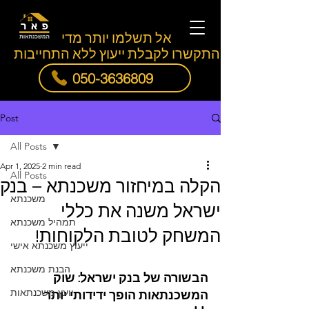
אל תשלמו יותר מדי
התקשרו לקבלת ייעוץ ללא התחייבות
050-3636809
Post
All Posts
Apr 1, 2025
2 min read
All Posts
הקלה במיחזור משכנתא – בנק
משכנתא
ישראל משנה את כללי
תמהיל משכנתא
המשחק לטובת הלקוחות!
ייעוץ משכנתא אישי
הבנת משכנתא
הבשורה של בנק ישראל: שוק 
יועץ משכנתאות
המשכנתאות הופך ידידותי יותר 