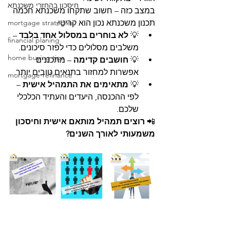
חיסכון בהחזרי משכנתא
במצב כזה – חשוב שתקחו משכנתא חכמה 
תכנון משכנתא נכון הוא קריטי:
mortgage strategies
💡 
לא בוחרים במסלול אחד בלבד
 – 
financial planing
משלבים מסלולים כדי לפזר סיכונים.
home buying tips
💡 
חושבים קדימה
 – מתכננים 
אפשרות למחזור בתנאים טובים יותר.
mortgage-refinance
💡 
מתאימים את התמהיל אישית
 – 
לפי ההכנסה, היעדים והעתיד הכלכלי 
שלכם.
📲 
רוצים תמהיל מותאם אישית וחיסכון 
משמעותי לאורך השנים?