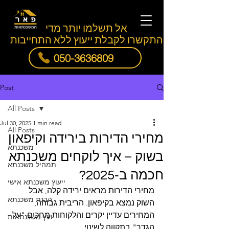
אל תשלמו יותר מדי
התקשרו לקבלת ייעוץ ללא התחייבות
050-3636809
Post
All Posts
Jul 30, 2025
1 min read
All Posts
מחירי הדירות בירידה וקיפאון
משכנתא
בשוק – איך לוקחים משכנתא
תמהיל משכנתא
חכמה ב‑2025?
ייעוץ משכנתא אישי
מחירי הדירות מראים ירידה קלה, אבל 
הבנת משכנתא
השוק נמצא בקיפאון. הריבית גבוהה, 
המחירים עדיין יקרים והלקוחות מחכים "על 
יועץ משכנתאות
הגדר" בתקווה לשינוי.