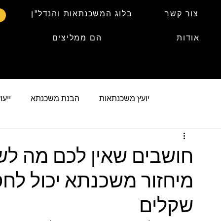
צור קשר
בלוג המשכנתאות והנדל"ן
אודות
הם ממליצים
יועץ משכנתאות
הבנת משכנתא
ייע
ancial planing
home buying tips
mortgage-refinance
חושבים שאין לכם מה ל
מיחזור משכנתא יכול לחס
שקלים