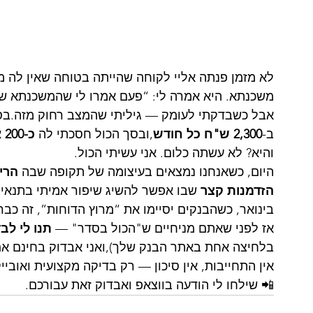
לא מזמן פנתה אליי לקוחה שהייתה בטוחה שאין לה מ
משכנתא. היא אמרה לי: “פעם אמרו לי שהמשכנתא שלי
אבל כשבדקתי לעומק — גיליתי שהמצב רחוק מזה.בס
ב-
2,300 ש"ח כל חודש
,ובסך הכול חסכתי לה 
כ-200 אלף ש"ח
והיא? לא עשתה כלום. אני עשיתי הכול.
היום, כשאנחנו נמצאים בעיצומה של תקופה שבה 
הרי
הזדמנות קצר
 שבו אפשר להשיג שיפור אמיתי בתנאי
בינואר, כשהבנקים יסיימו את “מרוץ הדוחות”, זה כבר 
אז לפני שאתם מניחיים ש"הכול בסדר" — 
תנו לי לב
בלחיצה אחת באתר הבנק שלך),ואני אבדוק בחינם אם
אין התחייבות, אין סיכון — רק בדיקה מקצועית ואוביי
📲 שילחו לי הודעה בווצאפ ואבדוק זאת עבורכם. 