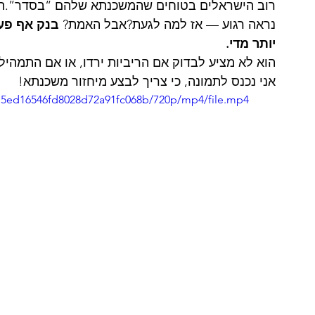
רוב הישראלים בטוחים שהמשכנתא שלהם “בסדר”.הם 
נראה רגוע — אז למה לגעת?אבל האמת? 
בנק אף פע
יותר מדי.
הוא לא מציע לבדוק אם הריביות ירדו, או אם התמהיל 
אני נכנס לתמונה, כי צריך לבצע מיחזור משכנתא!
815ed16546fd8028d72a91fc068b/720p/mp4/file.mp4