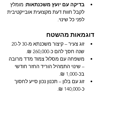
בדיקה עם יועץ משכנתאות:
 מומלץ 
לקבל חוות דעת מקצועית אובייקטיבית 
לפני כל שינוי.
דוגמאות מהשטח
זוג צעיר – קיצור משכנתא מ-30 ל-20 
שנה חסך להם כ-260,000 ₪.
משפחה עם מסלול צמוד מדד מרובה 
– שינוי התמהיל הוריד החזר חודשי 
בכ-1,000 ₪.
זוג עם בלון – תכנון נכון סייע לחסוך 
כ-140,000 ₪.
סיכום 
מיחזור משכנתא חכם יכול לחסוך לכם 
עשרות אלפי שקלים
, אך חשוב לבצע 
אותו בצורה מקצועית ומושכלת.אני מזמין 
אתכם לפגישת ייעוץ אישית – ללא עלות 