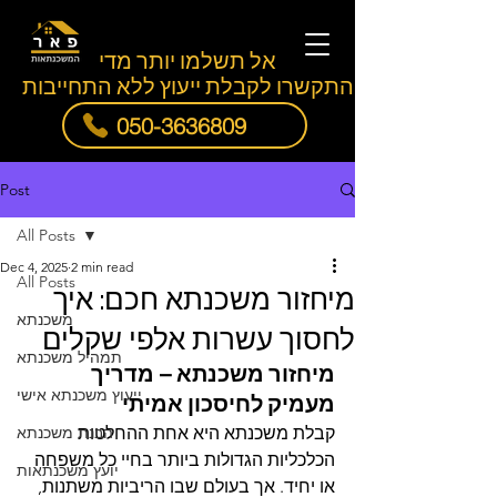
אל תשלמו יותר מדי
התקשרו לקבלת ייעוץ ללא התחייבות
050-3636809
Post
All Posts
Dec 4, 2025
2 min read
All Posts
מיחזור משכנתא חכם: איך
משכנתא
לחסוך עשרות אלפי שקלים
תמהיל משכנתא
מיחזור משכנתא – מדריך 
ייעוץ משכנתא אישי
מעמיק לחיסכון אמיתי
קבלת משכנתא היא אחת ההחלטות 
הבנת משכנתא
הכלכליות הגדולות ביותר בחיי כל משפחה 
יועץ משכנתאות
או יחיד. אך בעולם שבו הריביות משתנות, 