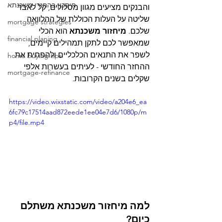
חיסכון בהחזרי משכנתא
והבנקים מציעים מגוון מסלולים, קל לאבד 
שליטה על העלות הכוללת של ההלוואה 
mortgage strategies
שלכם. 
מיחזור משכנתא
 הוא הכלי 
financial planing
שמאפשר לכם לתקן תמהילים קיימים, 
לשפר את התנאים הכלכליים ולהפחית את 
home buying tips
ההחזר החודשי - לעיתים בעשרות אלפי 
mortgage-refinance
שקלים בשנים הקרובות.
https://video.wixstatic.com/video/a204e6_ea
6fc79c17514aad872eede1ee04e7d6/1080p/m
p4/file.mp4
למה מיחזור משכנתא משתלם 
כיום?