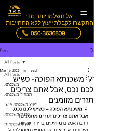
אל תשלמו יותר מדי
התקשרו לקבלת ייעוץ ללא התחייבות
050-3636809
Post
All Posts
Mar 16, 2025
1 min read
All Posts
💡 משכנתא הפוכה- כשיש
משכנתא
לכם נכס, אבל אתם צריכים
תמהיל משכנתא
תזרים מזומנים
ייעוץ משכנתא אישי
💡 
משכנתא הפוכה – כשיש לכם נכס, 
הבנת משכנתא
אבל אתם צריכים תזרים מזומנים!
הרבה אנשים מחזיקים בדירה ששווה 
יועץ משכנתאות
מיליונים, אבל אין להם מספיק מזומן לניהול 