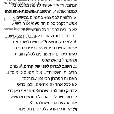
חיסכון בהחזרי משכנתא
יומיומי. אז איך אפשר ליהנות מהנכס בלי 
למכור אותו?📌 התשובה: 
משכנתא הפוכה!
mortgage strategies
🔹 הלוואה לבני 55+ בתנאים גמישים🔹 
financial planing
אפשר לקבל סכום חד-פעמי או חודשי🔹 
home buying tips
לא חייבים להחזיר כל חודש – לפי 
בחירתכם!🔹 נשארים לגור בבית ללא שינוי
mortgage-refinance
📌 
למי זה מתאים?
✅ רוצים לשפר את 
איכות החיים בפנסיה✅ צריכים כסף כדי 
לעזור לילדים✅ מעוניינים לסלק חובות 
ולהתנהל בראש שקט
⚠️ 
חשוב לבדוק לפני שלוקחים:
💰 מהם 
הריביות והעלויות?📑 אילו תנאים קיימים?📊 
האם זה הפתרון הכי נכון עבורכם?
לא לכל אחד זה מתאים, ולכן כדאי 
לבדוק טוב לפני שמחליטים!
 אני כאן כדי 
לבדוק בשבילכם את כל התנאים ולמצוא 
את ההצעה הכי משתלמת 💡
📩 שלחו לי הודעה לפרטים נוספים!