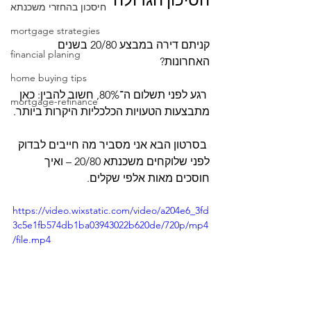
הסיכון הגדולה
חיסכון בהחזרי משכנתא
mortgage strategies
קניתם דירה במבצע 20/80 בשנים 
financial planing
האחרונות?
home buying tips
 רגע לפני תשלום ה־80%, חשוב להבין: כאן 
mortgage-refinance
מתבצעות הטעויות הכלכליות היקרות ביותר.
 בסרטון הבא אני מסביר מה חייבים לבדוק 
לפני שלוקחים משכנתא 20/80 – ואיך 
חוסכים מאות אלפי שקלים.
https://video.wixstatic.com/video/a204e6_3fd
3c5e1fb574db1ba03943022b620de/720p/mp4
/file.mp4