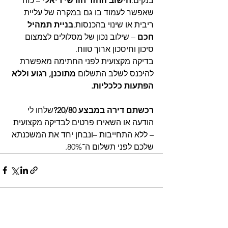
בנקים.
חישוב החזר חודשי ריאלי
 – כזה 
שאפשר לעמוד בו גם במקרה של עליית 
ריבית או שינוי בהכנסות.
בניית תמהיל 
חכם
 – שילוב נכון של מסלולים לצמצום 
סיכון וחיסכון ארוך טווח.
בדיקה מקצועית לפני החתימה מאפשרת 
להיכנס לשלב התשלום 
מתוכנן, רגוע וללא 
הפתעות כלכליות.
רכשתם דירה במבצע 20/80?
שלחו לי 
הודעה או השאירו פרטים לבדיקה מקצועית 
– ללא התחייבות –ונבחן יחד את המשכנתא 
שלכם לפני תשלום ה־80%.
See All