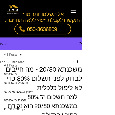
אל תשלמו יותר מדי
התקשרו לקבלת ייעוץ ללא התחייבות
050-3636809
Post
All Posts
Feb 12
1 min read
All Posts
משכנתא 20/80 - מה חייבים
משכנתא
לבדוק לפני תשלום 80% כדי
תמהיל משכנתא
לא ליפול כלכלית
ייעוץ משכנתא אישי
למה תשלום ה־80% 
הבנת משכנתא
במשכנתא 20/80 הוא נקודת 
יועץ משכנתאות