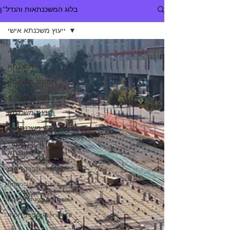
בלוג המשכנתאות והנדל"ן
ייעוץ משכנתא אישי
All Posts
משכנתא
תמהיל משכנתא
ייעוץ משכנתא אישי
הבנת משכנתא
יועץ משכנתאות
חיסכון בהחזרי
משכנתא
mortgage strategies
financial planing
home buying tips
mortgage-refinance