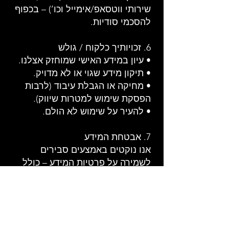
שירותי ווטסאפ/אימייל וכו’) – בכפוף
להסכמי סודיות.
6. זכויותיך כלקוח / גולש
• עיון במידע האישי שמוחזק אצלנו.
• תיקון מידע שגוי או לא מדויק.
• מחיקה או הגבלת עיבוד (לרבות
הפסקת שימוש למטרות שיווק).
• להעיר על שימוש לא הולם.
7. אבטחת המידע
אנו נוקטים באמצעים סבירים
לשמירה על פרטיות המידע – כולל
סיסמאות, גיבויים, גישת הרשאות.
8. קובצי Cookie וטכנולוגיות דומות
באתר שלנו נעשה שימוש בקובצי
Cookie לצורך הפעלת האתר, ניתוח